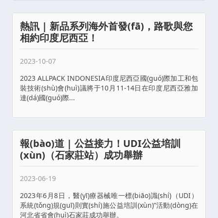
熱訊 | 新品系列海外首發(fā)，路歌與您
相約印度尼西亞！
2023-10-07
2023 ALLPACK INDONESIA印度尼西亞國(guó)際加工和包
裝技術(shù)會(huì)議將于10月11-14日在印度尼西亞雅加
達(dá)國(guó)際...
報(bào)道 | 公益接力！UDI公益培訓
(xùn)（石家莊站）成功舉辦
2023-06-19
2023年6月8日，醫(yī)療器械唯一標(biāo)識(shí)（UDI）
系統(tǒng)規(guī)則實(shí)施公益培訓(xùn)”活動(dòng)在
河北省省會(huì)石家莊成功舉辦。