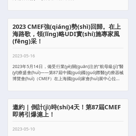
2023 CMEF強(qiáng)勢(shì)回歸。在上
海路歌，領(lǐng)略UDI實(shí)施專家風
(fēng)采！
2023-05-16
2023年5月14日，備受行業(yè)關(guān)注的“航母級(jí)”醫
(yī)療盛會(huì)——第87屆中國(guó)國(guó)際醫(yī)療器械
博覽會(huì)（CMEF）在上海國(guó)家會(huì)展中心拉...
邀約 | 倒計(jì)時(shí)4天！第87屆CMEF
即將引爆滬上！
2023-05-10