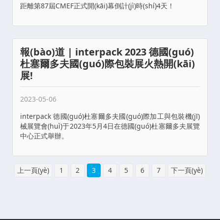
距離第87屆CMEF正式開(kāi)幕倒計(jì)時(shí)4天！
報(bào)道 | interpack 2023 德國(guó)
杜塞爾多夫國(guó)際包裝展火熱開(kāi)
展!
2023-05-06
interpack 德國(guó)杜塞爾多夫國(guó)際加工與包裝機(jī)
械展覽會(huì)于2023年5月4日在德國(guó)杜塞爾多夫展覽
中心正式舉辦。
上一頁(yè)
1
2
3
4
5
6
7
下一頁(yè)