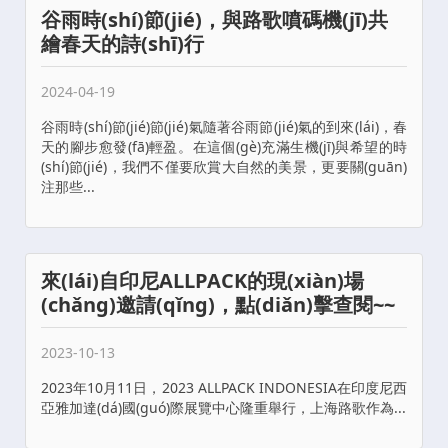
谷雨時(shí)節(jié)，與路歌噴碼機(jī)共
繪春天的詩(shī)行
2024-04-19
谷雨時(shí)節(jié)節(jié)氣隨著谷雨節(jié)氣的到來(lái)，春
天的腳步愈發(fā)輕盈。在這個(gè)充滿生機(jī)與希望的時
(shí)節(jié)，我們不僅要欣賞大自然的美景，更要關(guān)
注那些...
來(lái)自印尼ALLPACK的現(xiàn)場
(chǎng)邀請(qǐng)，點(diǎn)擊查閱~~
2023-10-13
2023年10月11日，2023 ALLPACK INDONESIA在印度尼西
亞雅加達(dá)國(guó)際展覽中心隆重舉行，上海路歌作為...